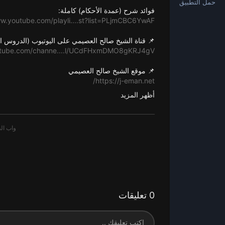
حمل التطبيق
فوائد شرح (عمدة الأحكام) كاملة:
ww.youtube.com/playli....st?list=PLjmCBC6YwAF
📌 قناة الشيخ صالح العصيمي على اليوتيوب (الدروس ال
utube.com/channe....l/UCdFHxmDMO8gKRJ4gV
📌 موقع الشيخ صالح العصيمي
https://j-eman.net/
أظهر المزيد
📌 حساب الشيخ صالح العصيمي على تويتر
https://twitter.com/Osaimi0543?s=09
📌 قناة قطوف العصيمي (المقاطع القصيرة)
outube.com/channe....l/UC1M2LA5PSBQPg11C2
📌 قناة الشيخ صالح العصيمي على التلغرام
https://goo.gl/hvxhWK
0 تعليقات
📌 مجموعة الشيخ صالح العصيمي على الواتساب
//chat.whatsapp.com/Ch9aSUorlfy2DuGGXfphhf