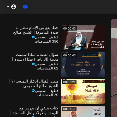
خطأ يقع من الإمام تبطل به
00:00:43
صلاة المأموم! | الشيخ صالح
العصيمي
قطوف العصيمي
356 المشاهدات
سؤال لطيف: لماذا سميت
00:00:43
مدينة (الرياض) بهذا الاسم؟ |
الشيخ صالح العصيمي
قطوف العصيمي
62 المشاهدات
مـتـى تُـقـال أذكـار الـمـسـاء؟ |
00:03:21
الشيخ صالح العصيمي
قطوف العصيمي
29 المشاهدات
كتاب ينبغي أن يدرس مع
00:01:28
الزوجة والأولاد وأهل المسجد |