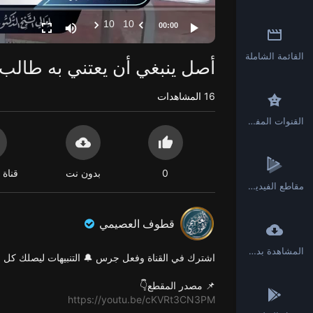
10
10
00:00
القائمة الشاملة
أصل ينبغي أن يعتني به طالب 
16
المشاهدات
القنوات المفضلة
0
بدون نت
قناة 
مقاطع الفيديو القصيرة
قطوف العصيمي
المشاهدة بدون انترنت
اشترك في القناة وفعل جرس 🔔 التنبيهات ليصلك كل ج
📌 مصدر المقطع👇
https://youtu.be/cKVRt3CN3PM