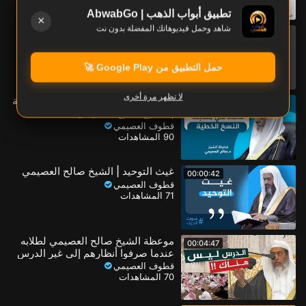
تطبيق أبواب الذهب | AbwabGo
×
شاهد وحمل فيديوهاتك المفضلة بدون نت
خطأ كتابي شنيع في حق الله عز وجل
00:00:41
قطوف العصيمي
91 المشاهدات
حمل التطبيق من Google Play 🚀
لا تظهر مرة أخرى
من أحسن طرق معارضة النسخ الخطية
00:00:53
| الشيخ صالح العصيمي
قطوف العصيمي
90 المشاهدات
غيث التوحيد | الشيخ صالح العصيمي
00:00:42
قطوف العصيمي
71 المشاهدات
موعظة الشيخ صالح العصيمي لطلابه
00:04:47
عندما صرفوا أنظارهم إلى غير الدرس
قطوف العصيمي
70 المشاهدات