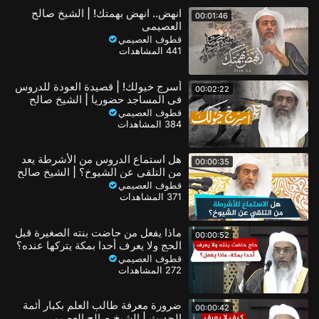
انهض.. انهض بهمتك! | الشيخ صالح
00:01:46
العصيمي
قطوف العصيمي
441 المشاهدات
أسرج خيولك! | قصيدة العودة للدروس
00:02:22
في المساجد حضوريا | الشيخ صالح
العصيمي
قطوف العصيمي
384 المشاهدات
هل استماع الدروس من الأشرطة يعد
00:00:35
من التلقي عن الشيوخ؟ | الشيخ صالح
العصيمي
قطوف العصيمي
371 المشاهدات
ماذا يفعل من حاضت بنته الصغيرة قبل
00:00:52
الحج ولا يعرف أحدا بمكة يتركها عنده؟
| الشيخ صالح العصيمي
قطوف العصيمي
272 المشاهدات
ضرورة معرفة طالب العلم بكبار أئمة
00:00:42
الحديث | الشيخ صالح العصيمي