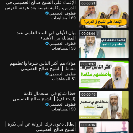
الإغماء على الشيخ صالح العصيمي في
00:06:21
الدرس، وكلمة نفيسة بعد عودته للدرس
قطوف العصيمي
69 المشاهدات
بيان الأولى في البناء العلمي عند
00:01:44
المقابلة بين الأشياء
قطوف العصيمي
56 المشاهدات
هؤلاء هم أكثر الناس شرفا وأعظمهم
00:01:37
مقاما! | الشيخ صالح العصيمي
قطوف العصيمي
51 المشاهدات
خطأ شائع في استعمال كلمة
00:00:46
(استئناف) | الشيخ صالح العصيمي
قطوف العصيمي
50 المشاهدات
إبطال دعوى ترك الرواية عن أبي بكرة |
00:04:16
الشيخ صالح العصيمي