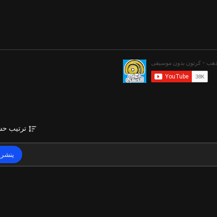
ترتيب ح
ينشر