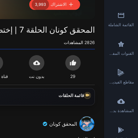
الاشتراك
3,993
القائمة الشاملة
المحقق كونان الحلقة 7 | إختطاف إيومي | بدون موسيقى FULL HD
2826
المشاهدات
القنوات المفضلة
29
بدون نت
قناة 
مقاطع الفيديو القصيرة
قائمة الحلقات
المشاهدة بدون انترنت
المحقق كونان