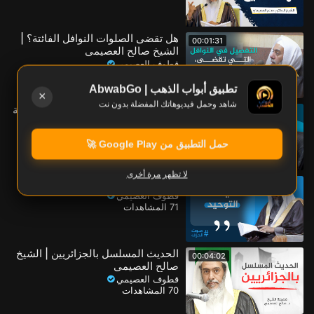
هل تقضى الصلوات النوافل الفائتة؟ |
00:01:31
الشيخ صالح العصيمي
قطوف العصيمي
124 المشاهدات
تطبيق أبواب الذهب | AbwabGo
×
شاهد وحمل فيديوهاتك المفضلة بدون نت
من أحسن طرق معارضة النسخ الخطية
00:00:53
| الشيخ صالح العصيمي
قطوف العصيمي
حمل التطبيق من Google Play 🚀
90 المشاهدات
لا تظهر مرة أخرى
غيث التوحيد | الشيخ صالح العصيمي
00:00:42
قطوف العصيمي
71 المشاهدات
الحديث المسلسل بالجزائريين | الشيخ
00:04:02
صالح العصيمي
قطوف العصيمي
70 المشاهدات