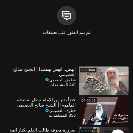
📌 مجموعة الشيخ صالح العصيمي على الواتساب
https://chat.whatsapp.com/J98KRE6OhAN3Cyov1RWU9B
لم يتم العثور على تعليقات
#لطائف_العصيمي
فئة
مقتطفات اسلامية
الفئة الفرعية
مقتطفات الشيخ العصيمي
انهض.. انهض بهمتك! | الشيخ صالح
00:01:46
العصيمي
قطوف العصيمي
441 المشاهدات
خطأ يقع من الإمام تبطل به صلاة
00:00:43
المأموم! | الشيخ صالح العصيمي
قطوف العصيمي
356 المشاهدات
ضرورة معرفة طالب العلم بكبار أئمة
00:00:42