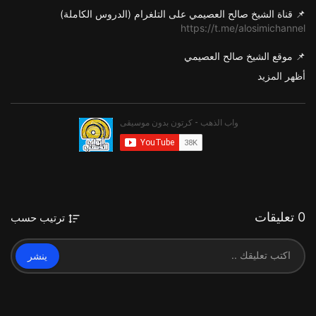
📌 قناة الشيخ صالح العصيمي على التلغرام (الدروس الكاملة)
https://t.me/alosimichannel
📌 موقع الشيخ صالح العصيمي
https://j-eman.net/
أظهر المزيد
📌 حساب الشيخ صالح العصيمي على تويتر
https://twitter.com/Osaimi0543?s=09
📌 قناة قطوف العصيمي (المقاطع القصيرة)
https://www.youtube.com/channe....l/UC1M2LA5PSBQPg11C2
📌 قناة (قطوف العصيمي) على التلغرام
0 تعليقات
ترتيب حسب
https://t.me/Qutofosaimi
📌 قناة الشيخ صالح العصيمي العامة على التلغرام
ينشر
https://goo.gl/hvxhWK
📌 حساب الشيخ صالح العصيمي على الفسيوك
Fb.com/Osaimi0543