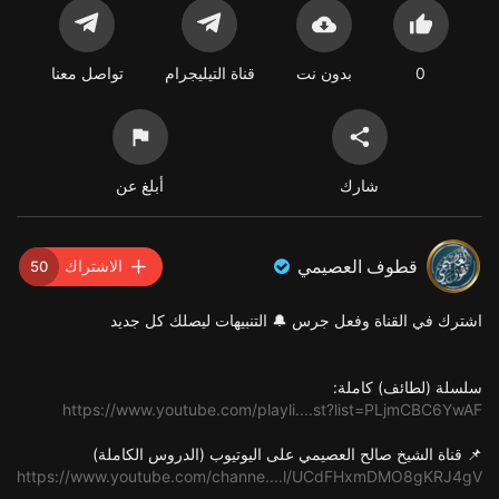
0
بدون نت
قناة التيليجرام
تواصل معنا
شارك
أبلغ عن
قطوف العصيمي
الاشتراك
50
اشترك في القناة وفعل جرس 🔔 التنبيهات ليصلك كل جديد
سلسلة (لطائف) كاملة:
https://www.youtube.com/playli....st?list=PLjmCBC6YwAF
📌 قناة الشيخ صالح العصيمي على اليوتيوب (الدروس الكاملة)
https://www.youtube.com/channe....l/UCdFHxmDMO8gKRJ4gV