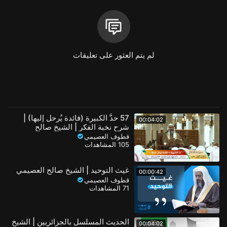
📌 مجموعة الشيخ صالح العصيمي على الواتساب
https://chat.whatsapp.com/IrJBtZYtmkT7rEl1mBhZbC
لم يتم العثور على تعليقات
#قطوف_العصيمي
فئة
مقتطفات اسلامية
الفئة الفرعية
مقتطفات الشيخ العصيمي
57 حدُّ الكبيرة (فائدة يُرحل إليها) |
00:04:02
شرح نخبة الفكر | الشيخ صالح
العصيمي
قطوف العصيمي
105 المشاهدات
غيث التوحيد | الشيخ صالح العصيمي
00:00:42
قطوف العصيمي
71 المشاهدات
الحديث المسلسل بالجزائريين | الشيخ
00:04:02