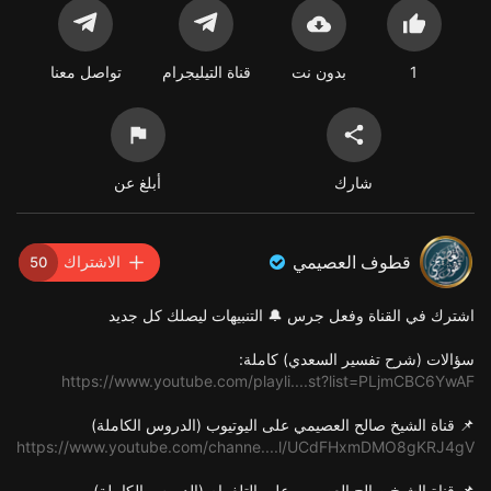
1
بدون نت
قناة التيليجرام
تواصل معنا
شارك
أبلغ عن
قطوف العصيمي
الاشتراك
50
اشترك في القناة وفعل جرس 🔔 التنبيهات ليصلك كل جديد
سؤالات (شرح تفسير السعدي) كاملة:
https://www.youtube.com/playli....st?list=PLjmCBC6YwAF
📌 قناة الشيخ صالح العصيمي على اليوتيوب (الدروس الكاملة)
https://www.youtube.com/channe....l/UCdFHxmDMO8gKRJ4gV
📌 قناة الشيخ صالح العصيمي على التلغرام (الدروس الكاملة)