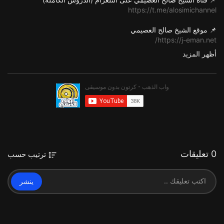
https://t.me/alosimichannel
📌 موقع الشيخ صالح العصيمي
https://j-eman.net/
أظهر المزيد
📌 حساب الشيخ صالح العصيمي على تويتر
https://twitter.com/Osaimi0543?s=09
📌 قناة قطوف العصيمي (المقاطع القصيرة)
https://www.youtube.com/channe....l/UC1M2LA5PSBQPg11C2
📌 قناة (قطوف العصيمي) على التلغرام
https://t.me/Qutofosaimi
0 تعليقات
ترتيب حسب
📌 قناة الشيخ صالح العصيمي العامة على التلغرام
https://goo.gl/hvxhWK
ينشر
📌 حساب الشيخ صالح العصيمي على الفسيوك
Fb.com/Osaimi0543