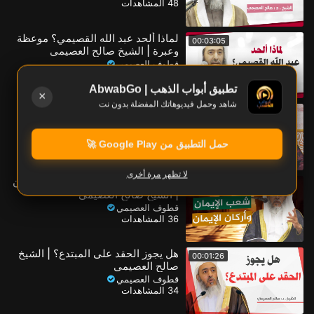
48 المشاهدات
لماذا ألحد عبد الله القصيمي؟ موعظة
00:03:05
وعبرة | الشيخ صالح العصيمي
قطوف العصيمي
44 المشاهدات
تطبيق أبواب الذهب | AbwabGo
×
شاهد وحمل فيديوهاتك المفضلة بدون نت
الفرق بين الفأل الجائز والطيرة
00:02:23
المحرمة | الشيخ صالح العصيمي
قطوف العصيمي
حمل التطبيق من Google Play 🚀
36 المشاهدات
لا تظهر مرة أخرى
الفرق بين أركان الإيمان وشعب الإيمان
00:03:17
| الشيخ صالح العصيمي
قطوف العصيمي
36 المشاهدات
هل يجوز الحقد على المبتدع؟ | الشيخ
00:01:26
صالح العصيمي
قطوف العصيمي
34 المشاهدات