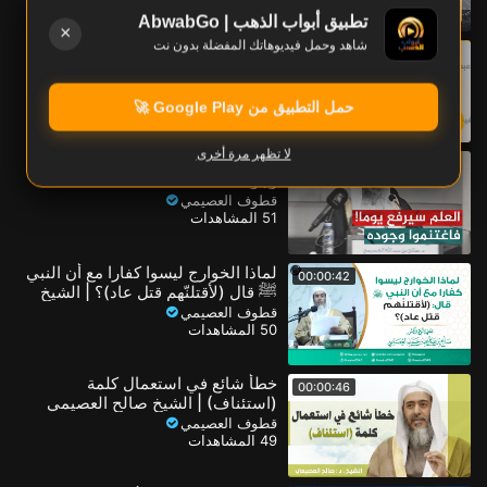
تطبيق أبواب الذهب | AbwabGo
×
شاهد وحمل فيديوهاتك المفضلة بدون نت
قلتم أن ذكر (أمسينا على فطرة
00:00:55
الإسلام) ليس من أذكار المساء، لكننا
نجده في بعض الكتب!؟
قطوف العصيمي
52 المشاهدات
حمل التطبيق من Google Play 🚀
لا تظهر مرة أخرى
العلم سيرفع يوما من الأيام ! فاغتنموا
00:01:29
وجوده
قطوف العصيمي
51 المشاهدات
لماذا الخوارج ليسوا كفارا مع أن النبي
00:00:42
ﷺ قال (لأقتلنّهم قتل عاد)؟ | الشيخ
صالح العصيمي
قطوف العصيمي
50 المشاهدات
خطأ شائع في استعمال كلمة
00:00:46
(استئناف) | الشيخ صالح العصيمي
قطوف العصيمي
49 المشاهدات