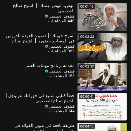
انهض.. انهض بهمتك! | الشيخ صالح
00:01:46
العصيمي
قطوف العصيمي
440 المشاهدات
أسرج خيولك! | قصيدة العودة للدروس
00:02:22
في المساجد حضوريا | الشيخ صالح
العصيمي
قطوف العصيمي
382 المشاهدات
مقدمة برنامج مهمات العلم
00:02:37
قطوف العصيمي
163 المشاهدات
خطأ كتابي شنيع في حق الله عز وجل |
00:00:41
الشيخ صالح العصيمي
قطوف العصيمي
144 المشاهدات
طريقة نافعة في تدوين الفوائد في
00:04:15
علمي التفسير والحديث