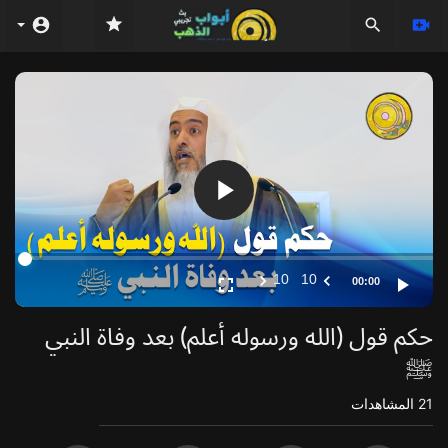
Video
Player
10
10
00:00
حكم قول (الله ورسوله أعلم) بعد وفاة النبي
ﷺ
21
المشاهدات