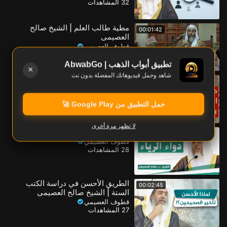
32 المشاهدات
مطية طالب العلم | الشيخ صالح
00:01:42
العصيمي
قطوف العصيمي
30 المشاهدات
تطبيق أبواب الذهب | AbwabGo
×
شاهد وحمل فيديوهاتك المفضلة بدون نت
طريقة مبتدعة في هذا العصر لتلقي
00:04:01
العلم! | الشيخ صالح العصيمي
قطوف العصيمي
حمل التطبيق من Google Play 🚀
30 المشاهدات
لا تظهر مرة أخرى
دواء الرياء | الشيخ صالح العصيمي
00:01:33
قطوف العصيمي
28 المشاهدات
الطريق الأحسن في دراسة الكتب
00:02:45
الستة | الشيخ صالح العصيمي
قطوف العصيمي
27 المشاهدات