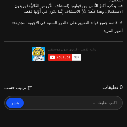
فما يذكره أكثرُ النَّاس مِن قولهم: (استئناف الدُّروس الفُلانِيَّة) يريدون
الاستكمال؛ وهذا غَلَط؛ لأنَّ الاستئناف إِنَّما يكون في أَوَّلها فقط.
📌 قائمة جميع فوائد التعليق على «الدرر السنية في الأجوبة النجدية»:
أظهر المزيد
https://youtube.com/playlist?l....ist=PLjmCBC6YwAF-1FK
📌 حسابات الشيخ صالح العصيمي الرسمية:
ـ اليوتيوب:
https://youtube.com/c/alosyme
ـ التلغرام:
قناة درر وفوائد عصيمية:
https://t.me/Qutofosaimi
0 تعليقات
ترتيب حسب
قناة التفريغات:
http://T.me/mkalosyme
قناة الدروس الصوتية:
ينشر
https://t.me/alosimichannel
قناة تقريب علوم العصيمي:
https://t.me/taqribosaimi