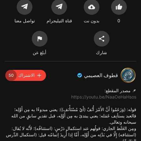
0
بدون نت
قناة التيليجرام
تواصل معنا
شارك
أبلغ عن
قطوف العصيمي
الاشتراك
50
📌 مصدر المقطع:
https://youtu.be/NaaOeHaHsos
قوله: (وَزَعَمُوا أَنَّ الأَمْرَ أُنُفٌ (أَيْ مُسْتَأْنَف)): يعني مبدوءًا به مِن أَوَّلِه؛
فالعبد يستأنِف عَمَله: يعني يبتدئ به مِن أَوَّلِه، قبل تقديرٍ سابقٍ من الله
سبحانه وتعالى.
ومِن الغَلَط الجاري: قولُهم عند استكمال دَرْسٍ: (استئنافُه)؛ لأَنَّه لا يُقال:
(استئنافه) إِلَّا في بَدْئِه من أَوَّلِه، أَمَّا إذا أُرِيدَ إتمامُه قيل: (استكمال الدَّرس
الفلانِيِّ).