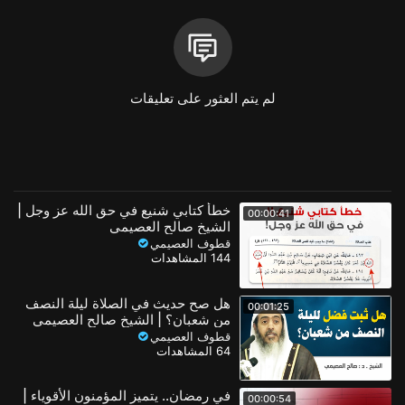
ـ الموقع الإلكتروني:
https://j-eman.net/
ـ تويتر:
https://twitter.com/Osaimi0543?s=09
لم يتم العثور على تعليقات
ـ الفيسبوك:
http://Fb.com/Osaimi0543
ـ الواتساب:
https://chat.whatsapp.com/HixPkzUSUyc1kLNalGZPYG
خطأ كتابي شنيع في حق الله عز وجل |
00:00:41
الشيخ صالح العصيمي
قطوف العصيمي
📌 حسابات قناة قطوف العصيمي:
144 المشاهدات
ـ يوتيوب:
https://www.youtube.com/channe....l/UC1M2LA5PSBQPg11C2
هل صح حديث في الصلاة ليلة النصف
00:01:25
من شعبان؟ | الشيخ صالح العصيمي
ـ تويتر:
قطوف العصيمي
64 المشاهدات
https://twitter.com/Qutofosaimi?s=08
ـ تلغرام:
في رمضان.. يتميز المؤمنون الأقوياء |
00:00:54