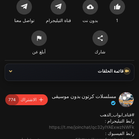
1
بدون نت
قناة التيليجرام
تواصل معنا
شارك
أبلغ عن
قائمة الحلقات
مسلسلات كرتون بدون موسيقى
الاشتراك
774
#قناة_ابواب_الذهب
رابط التيليجرام :
https://t.me/joinchat/qc32ylYAExwzNWFk
رابط الفيسبوك :