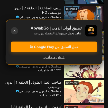
سيف الصاعقة | الحلقة 7 | بدون
00:21:44
موسيقى HD
مسلسلات كرتون بدون موسيقى
190 المشاهدات
تطبيق أبواب الذهب | AbwabGo
×
سيف الصاعقة الحلقة 24 والأخيرة
شاهد وحمل فيديوهاتك المفضلة بدون نت
00:32:31
بدون موسيقى
مسلسلات كرتون بدون موسيقى
325 المشاهدات
حمل التطبيق من Google Play 🚀
كرتون جولي الزهرة البرية | الحلقة 1 |
لا تظهر مرة أخرى
00:20:48
بدون موسيقى
مسلسلات كرتون بدون موسيقى
1,221 المشاهدات
صاحب الظل الطويل | الحلقة 1 | بدون
00:20:27
موسيقى
مسلسلات كرتون بدون موسيقى
812 المشاهدات
كرتون نساء صغيرات | الحلقة 31 |
00:11:34