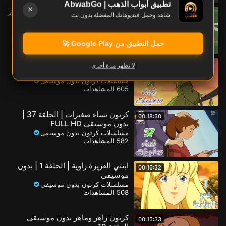
تطبيق أبواب الذهب | AbwabGo
×
كرتون دمتم سالمين 34 | خلطة الزهور
00:04:12
شاهد وحمل فيديوهاتك المفضلة بدون نت
| بدون موسيقى
براعم للأطفال
616 المشاهدات
حمل التطبيق من Google Play 🚀
كرتون نساء صغيرات | الحلقة 31 |
00:11:34
لا تظهر مرة أخرى
بدون موسيقى FULL HD
مسلسلات كرتون بدون موسيقى
605 المشاهدات
كرتون نساء صغيرات | الحلقة 37 |
00:18:30
بدون موسيقى FULL HD
مسلسلات كرتون بدون موسيقى
582 المشاهدات
ابنتي العزيزة راوية | الحلقة 1 | بدون
00:16:32
موسيقى
مسلسلات كرتون بدون موسيقى
508 المشاهدات
كرتون زاهر وماهر بدون موسيقى
00:15:33