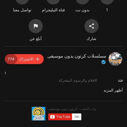
1
بدون نت
قناة التيليجرام
تواصل معنا
شارك
أبلغ عن
مسلسلات كرتون بدون موسيقى
الاشتراك
774
١
فئة
الافلام والرسوم المتحركة
أظهر المزيد