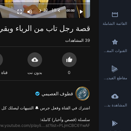
10
10
00:00
القائمة الشاملة
قصة رجل تاب من الرياء وبقي 
39
المشاهدات
القنوات المفضلة
0
بدون نت
قناة 
مقاطع الفيديو القصيرة
قطوف العصيمي
المشاهدة بدون انترنت
اشترك في القناة وفعل جرس 🔔 التنبيهات ليصلك كل ج
سلسلة (قصص وأخبار) كاملة:
ww.youtube.com/playli....st?list=PLjmCBC6YwAF