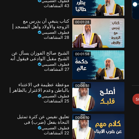
قطوف العصيمي
43 المشاهدات
كتاب ينبغي أن يدرس مع
00:01:28
الزوجة والأولاد وأهل المسجد |
الشيخ صالح العصيمي
قطوف العصيمي
28 المشاهدات
الشيخ صالح الفوزان يسأل عن
00:01:58
الشيخ مقبل الوادعي فيقول أنه
لا يعرفه! | الشيخ صالح
قطوف العصيمي
27 المشاهدات
العصيمي
موعظة عظيمة في الاعتناء
00:06:51
بالباطن وعدم الاغترار بالظاهر |
الشيخ صالح العصيمي
قطوف العصيمي
5
25 المشاهدات
تعليق نفيس عن كثرة تمثيل
00:04:10
النحاة بفعل (ضرب) في
أمثلتهم | الشيخ صالح العصيمي
قطوف العصيمي
22 المشاهدات