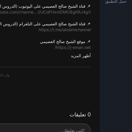
حمل التطبيق
📌 قناة الشيخ صالح العصيمي على اليوتيوب (الدروس ال
utube.com/channe....l/UCdFHxmDMO8gKRJ4gV
📌 قناة الشيخ صالح العصيمي على التلغرام (الدروس ال
https://t.me/alosimichannel
📌 موقع الشيخ صالح العصيمي
https://j-eman.net/
أظهر المزيد
📌 حساب الشيخ صالح العصيمي على تويتر
https://twitter.com/Osaimi0543?s=09
📌 قناة قطوف العصيمي (المقاطع القصيرة)
outube.com/channe....l/UC1M2LA5PSBQPg11C2
📌 قناة (قطوف العصيمي) على التلغرام
https://t.me/Qutofosaimi
0 تعليقات
📌 قناة الشيخ صالح العصيمي العامة على التلغرام
https://goo.gl/hvxhWK