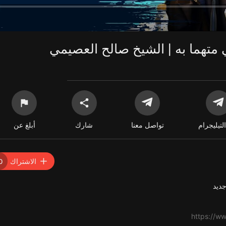
متهما به | الشيخ صالح العصيمي
التيليجرام
تواصل معنا
شارك
أبلغ عن
الاشتراك
0
ديد
https://w