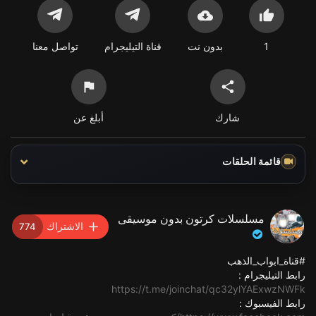
1
بدون نت
قناة التيليجرام
تواصل معنا
شارك
أبلغ عن
قائمة الحلقات
مسلسلات كرتون بدون موسيقى
الاشتراك
774
#قناة_ابواب_الذهب
رابط التيليجرام :
https://t.me/joinchat/qc32ylYAExwzNWFk
رابط الفيسبوك :