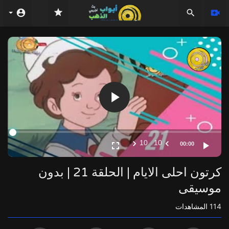
Video
Player
10
10
00:00
كرتون احلى الايام | الحلقة 21 | بدون
موسيقى
114
المشاهدات