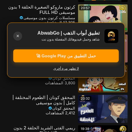
كرتون ماروكو الصغيرة الحلقة 1 بدون
20:57
موسيقى FULL HD
مسلسلات كرتون بدون موسيقى
17,305 المشاهدات
تطبيق أبواب الذهب | AbwabGo
×
كرتون ماروكو الصغيرة الحلقة 2 بدون
20:24
شاهد وحمل فيديوهاتك المفضلة بدون نت
موسيقى FULL HD
مسلسلات كرتون بدون موسيقى
7,309 المشاهدات
حمل التطبيق من Google Play 🚀
المحقق كونان | الضحية المفقودة |
17:13
لا تظهر مرة أخرى
الحلقة 34 | بدون موسيقى FULL HD
المحقق كونان
3,800 المشاهدات
المحقق كونان | الطعوم المختلفة |
20:32
كامل | بدون موسيقى
المحقق كونان
2,412 المشاهدات
ريمي الفتى الشريد الحلقة 2 بدون
19:39