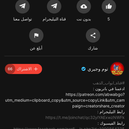
5
بدون نت
قناة التيليجرام
تواصل معنا
شارك
أبلغ عن
توم وجيري
الاشتراك
66
#قناة_ابواب_الذهب
ادعمنا في باتريون :
https://patreon.com/abwabgo?
utm_medium=clipboard_copy&utm_source=copyLink&utm_cam
paign=creatorshare_creator
رابط التيليجرام :
https://t.me/joinchat/qc32ylYAExwzNWFk
رابط الفيسبوك :
https://www.facebook.com/profi....le.php?id=1000864335