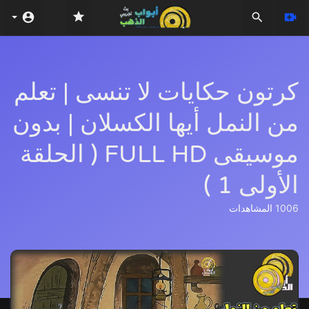
كرتون حكايات لا تنسى | تعلم
من النمل أيها الكسلان | بدون
موسيقى FULL HD ( الحلقة
الأولى 1 )
1006
المشاهدات
Video
Player