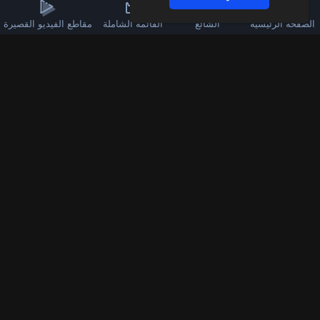
الصفحة الرئيسية
الشائع
القائمة الشاملة
مقاطع الفيديو القصيرة
3k
60
قناة الواتساب
تابعنا على فيسبوك
1.378k
9k
اشترك في قناة اليوتيوب
انضم لقناتنا على تيليجرام