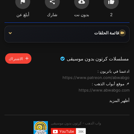
2
بدون نت
شارك
أبلغ عن
قائمة الحلقات
مسلسلات كرتون بدون موسيقى
الاشتراك
ادعمنا في باتريون :
https://www.patreon.com/abwabgo
📌 موقع أبواب الذهب :
https://www.abwabgo.com
----------------------------------------------------
أظهر المزيد
رابط التيليجرام :
https://t.me/joinchat/qc32ylYAExwzNWFk
رابط الفيسبوك :
https://www.facebook.com/profi....le.php?id=1000864335
_____________________________