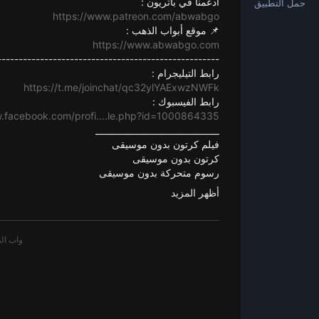
ادعمنا في باتريون :
حمل التطبيق
https://www.patreon.com/abwabgo
📌 موقع أبواب الذهب :
https://www.abwabgo.com
----------------------------------------------------
رابط التيليجرام :
https://t.me/joinchat/qc32ylYAExwzNWFk
رابط الفيسبوك :
w.facebook.com/profi....le.php?id=1000864335
_____________________________
فيلم كرتون بدون موسيقى
كرتون بدون موسيقى
رسوم متحركة بدون موسيقى
كرتون أطفال بدون موسيقى
أظهر المزيد
كرتون احلى الايام بدون موسيقى,
كرتون بدون موسيقى,
قناة كرتون بدون موسيقى,
animation,
cartoonm,
فئة
الافلام والرسوم المتحركة