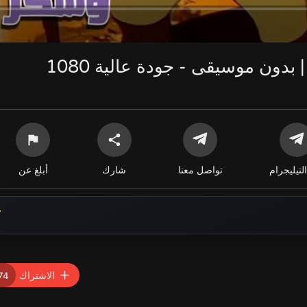
التيليجرام
تواصل معنا
شارك
أبلغ عن
الاشتراك
74