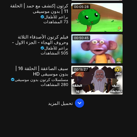
كرتون إكتشف مع حمد | الحلقة
00:05:28
11 | بدون موسيقى
براعم للأطفال
73 المشاهدات
فيلم كرتون الأصدقاء الثلاثة
00:50:45
وحروف الهجاء - الجزء الاول -
( أ - ذ )
براعم للأطفال
505 المشاهدات
سيف الصاعقة | الحلقة 16 |
00:18:27
بدون موسيقى HD
مسلسلات كرتون بدون موسيقى
280 المشاهدات
تحميل المزيد