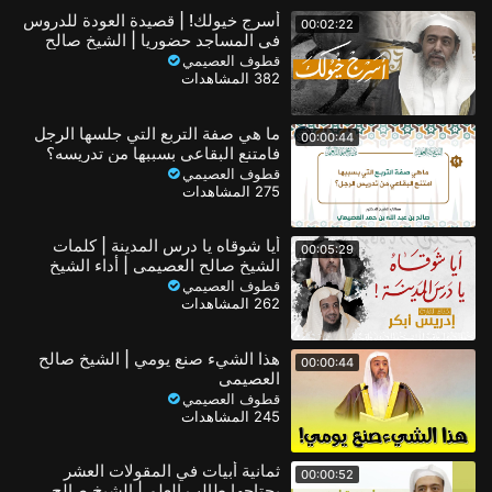
أسرج خيولك! | قصيدة العودة للدروس
00:02:22
في المساجد حضوريا | الشيخ صالح
العصيمي
قطوف العصيمي
382 المشاهدات
ما هي صفة التربع التي جلسها الرجل
00:00:44
فامتنع البقاعي بسببها من تدريسه؟
قطوف العصيمي
275 المشاهدات
أيا شوقاه يا درس المدينة | كلمات
00:05:29
الشيخ صالح العصيمي | أداء الشيخ
إدريس أبكر
قطوف العصيمي
262 المشاهدات
هذا الشيء صنع يومي | الشيخ صالح
00:00:44
العصيمي
قطوف العصيمي
245 المشاهدات
ثمانية أبيات في المقولات العشر
00:00:52
يحتاجها طالب العلم | الشيخ صالح