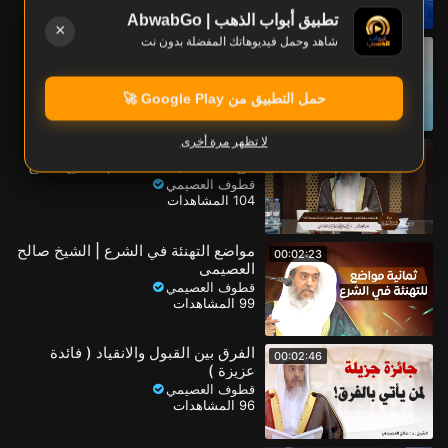
تطبيق أبواب الذهب | AbwabGo
×
شاهد وحمل فيديوهاتك المفضلة بدون نت
كتاب نفيس في شرح أسماء الله
00:01:42
الحسنى | الشيخ صالح العصيمي
قطوف العصيمي
112 المشاهدات
حمل التطبيق من Google Play 🚀
لا تظهر مرة أخرى
هل يصح جعل تصوير الطعام والمعيشة
00:00:48
من التحدث بنعمة الله؟ | الشيخ صالح
العصيمي
قطوف العصيمي
104 المشاهدات
مواضع التهنئة في الشرع | الشيخ صالح
00:02:23
العصيمي
قطوف العصيمي
99 المشاهدات
الفرق بين القبول والانقياد ( فائدة
00:02:46
عزيزة )
قطوف العصيمي
96 المشاهدات