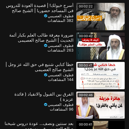
أسرج خيولك! | قصيدة العودة للدروس
00:02:22
في المساجد حضوريا | الشيخ صالح
العصيمي
قطوف العصيمي
382 المشاهدات
ضرورة معرفة طالب العلم بكبار أئمة
00:00:42
الحديث | الشيخ صالح العصيمي
قطوف العصيمي
263 المشاهدات
خطأ كتابي شنيع في حق الله عز وجل |
00:00:41
الشيخ صالح العصيمي
قطوف العصيمي
144 المشاهدات
الفرق بين القبول والانقياد ( فائدة
00:02:46
عزيزة )
قطوف العصيمي
96 المشاهدات
بعد سنتين ونصف... عودة دروس شيخنا
00:00:41
صالح العصيمي في مسجده