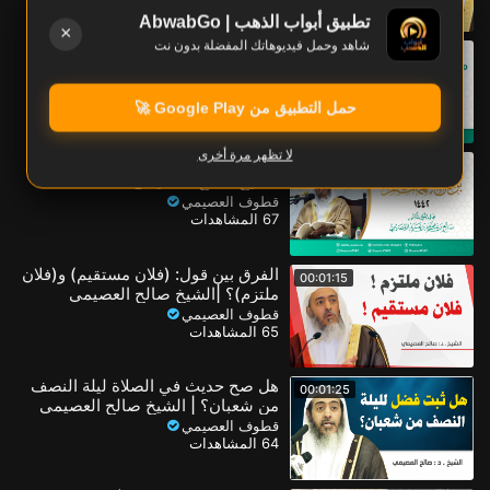
تطبيق أبواب الذهب | AbwabGo
×
شاهد وحمل فيديوهاتك المفضلة بدون نت
ما هو أول مخلوق، هل هو القلم أم
00:00:41
العرش؟ | الشيخ صالح العصيمي
قطوف العصيمي
68 المشاهدات
حمل التطبيق من Google Play 🚀
لا تظهر مرة أخرى
طليعة برنامج مهمات العلم ١٤٤٢ |
00:12:32
الشيخ صالح العصيمي
قطوف العصيمي
67 المشاهدات
الفرق بين قول: (فلان مستقيم) و(فلان
00:01:15
ملتزم)؟ |الشيخ صالح العصيمي
قطوف العصيمي
65 المشاهدات
هل صح حديث في الصلاة ليلة النصف
00:01:25
من شعبان؟ | الشيخ صالح العصيمي
قطوف العصيمي
64 المشاهدات