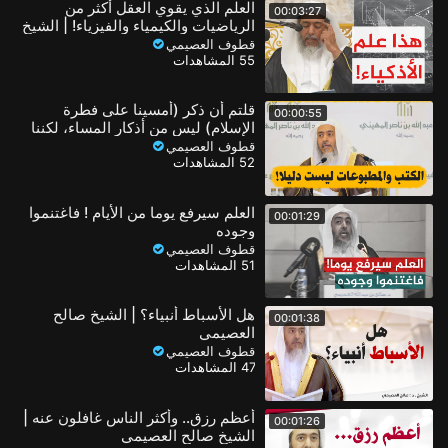
العلم الذي يقوي العقل أكثر من
00:03:27
الرياضيات والكيمياء والفيزياء! | الشيخ
صالح العصيمي
قطوف العصيمي
55 المشاهدات
قلتم أن ذكر (أمسينا على فطرة
00:00:55
الإسلام) ليس من أذكار المساء، لكننا
نجده في بعض الكتب!؟
قطوف العصيمي
52 المشاهدات
العلم سيرفع يوما من الأيام ! فاغتنموا
00:01:29
وجوده
قطوف العصيمي
51 المشاهدات
هل الأسباط أنبياء؟ | الشيخ صالح
00:01:38
العصيمي
قطوف العصيمي
47 المشاهدات
أعظم رزق.. وأكثر الناس غافلون عنه |
00:01:26
الشيخ صالح العصيمي