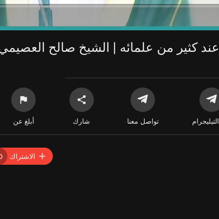
د كثير من علمائه | الشيخ صالح العصيمي
التيليجرام
تواصل معنا
شارك
أبلغ عن
الاشتراك
0