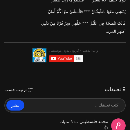
يَمْشِي مَعَهَا بِاطْمِئْنَانْ *** فَالْمَشْيُ مَعَ الْأُمِّ أَمَانْ
قَالَتْ تَنْصَحُهُ فِي اللَّيْلِ *** خَلْفِي سِرْ قُرْبًا مِنْ ذَيْلِي
أظهر المزيد
هَزَّ الرَّأْسَ مَعَ الْخُرْطُومْ *** يَا أُمِّي قَوْلُكِ مَفْهُومْ
فَجَرَى اللَّيْثُ، وَهَجَمَ عَلَيْهْ *** وَسَرِيعًا أَمْسَكَ رِجْلَيْهْ
صَرَخَ الطِّفْلُ، وَنَادَى الْأُمْ *** فَالْتَفَتَتْ بِالْجِسْمِ الضَّخْمْ
وَجَرَتْ نَحْوَ الأسَدِ النَّهِمِ *** كَيْ تَدْهَسَهُ تَحْتَ الْقَدَم
وَمِنَ اللَّيْثِ نَجَا فَلَفِيلُو *** نِعْمَ الْأُمُّ، وَنِعْمَ الْفِيلُ
9 تعليقات
ترتيب حسب
يَا وَلَدِي لَا تَبْعُدْ عَنِّي *** يَا وَلَدِي لَا تَهْرُبْ مِنِّي
اعْلَمْ أَنَّ الْخَطَرَ قَرِيبْ *** إِذْ تَبْعُدُ عَنِّي، وَتَغِيبْ
ينشر
يَا أَبْنَائِي، يَا أَبْنَائِي *** اسْتَمِعُوا نُصْحَ الْآبَاء
محمد فلسطيني
منذ 3 سنوات
👍