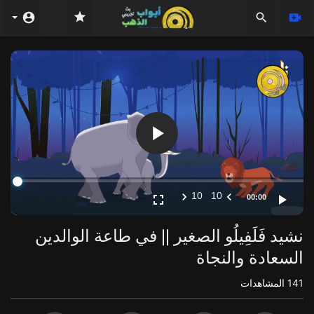
Video
Player
10
10
00:00
نشيد فَلَفِيلُو الصغير || في طاعة الوالدين
السعادة والنجاة
141
المشاهدات