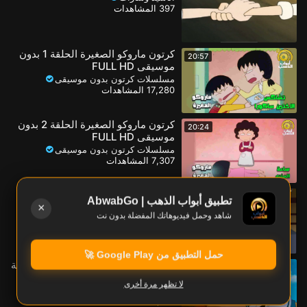
397 المشاهدات
كرتون ماروكو الصغيرة الحلقة 1 بدون
20:57
موسيقى FULL HD
مسلسلات كرتون بدون موسيقى
17,280 المشاهدات
كرتون ماروكو الصغيرة الحلقة 2 بدون
20:24
موسيقى FULL HD
مسلسلات كرتون بدون موسيقى
7,307 المشاهدات
المحقق كونان | إنتقام الينابيع | الجزء
20:27
تطبيق أبواب الذهب | AbwabGo
الثاني| بدون موسيقى
×
شاهد وحمل فيديوهاتك المفضلة بدون نت
المحقق كونان
5,354 المشاهدات
حمل التطبيق من Google Play 🚀
المحقق كونان الحلقة 17 | راية البطولة
20:18
| بدون موسيقى FULL HD
لا تظهر مرة أخرى
المحقق كونان
3,816 المشاهدات