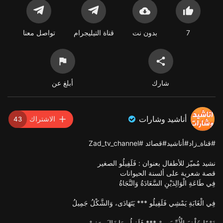
7
بدون نت
قناة التيليجرام
تواصل معنا
شارك
أبلغ عن
أناشيد وشارات
الاشتراك
43
#قناة_زاد#أناشيد#قصائد #Zad_tv_channel
نشيد مُميّز للأطفال بعنوان : فَلَفِيلُو الصغير
قصة شعرية على ألسنة الحيوانات
فِي طَاعَةِ الْوَالِدَيْنِ السَّعَادَةُ وَالنَّجَاةُ
فِي الْغَابَةِ يَمْشِي فَلَفِيلُو *** يَتَهَادَى، وَالشَّكْلُ جَمِيلُ
دَوْمًا خَلْفَ الْأُمِّ يَسِيرْ *** فَلَفِيلُو مَا زَالَ صَغِيرْ