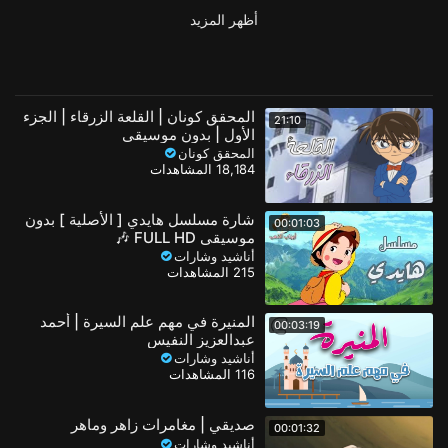
أظهر المزيد
المحقق كونان | القلعة الزرقاء | الجزء
21:10
الأول | بدون موسيقى
المحقق كونان
18,184 المشاهدات
شارة مسلسل هايدي [ الأصلية ] بدون
00:01:03
موسيقى FULL HD 🎶
أناشيد وشارات
215 المشاهدات
المنيرة في مهم علم السيرة | أحمد
00:03:19
عبدالعزيز النفيس
أناشيد وشارات
116 المشاهدات
صديقي | مغامرات زاهر وماهر
00:01:32
أناشيد وشارات