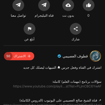
0
بدون نت
قناة التيليجرام
تواصل معنا
شارك
أبلغ عن
قطوف العصيمي
الاشتراك
50
اشترك في القناة وفعل جرس 🔔 التنبيهات ليصلك كل جديد
سؤالات برنامج (مهمات العلم) كاملة:
https://www.youtube.com/playli....st?list=PLjmCBC6YwAF
📌 قناة الشيخ صالح العصيمي على اليوتيوب (الدروس الكاملة)
https://www.youtube.com/channe....l/UCdFHxmDMO8gKRJ4gV