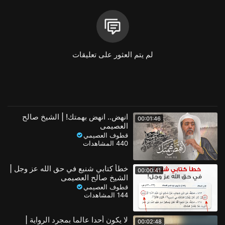
📌 قناة الشيخ صالح العصيمي العامة على التلغرام
https://goo.gl/hvxhWK
📌 مجموعة الشيخ صالح العصيمي على الواتساب
لم يتم العثور على تعليقات
https://chat.whatsapp.com/Bs1AttNsUzy1aFjiyQv80e
#سؤالات_برنامج_مهمات_العلم
فئة
مقتطفات اسلامية
الفئة الفرعية
مقتطفات الشيخ العصيمي
انهض.. انهض بهمتك! | الشيخ صالح
00:01:46
العصيمي
قطوف العصيمي
440 المشاهدات
خطأ كتابي شنيع في حق الله عز وجل |
00:00:41
الشيخ صالح العصيمي
قطوف العصيمي
144 المشاهدات
لا يكون أحدا عالما بمجرد الرواية |
00:02:48