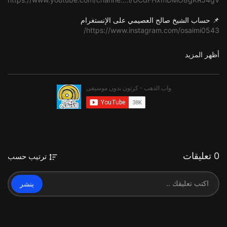
📌 حساب الشيخ صالح العصيمي على الإنستغرام
https://www.instagram.com/osaimi0543/
أظهر المزيد
📌 قناة الشيخ صالح العصيمي على التلغرام (الدروس الكاملة)
https://t.me/alosimichannel
📌 موقع الشيخ صالح العصيمي
https://j-eman.net/
📌 حساب الشيخ صالح العصيمي على تويتر
https://twitter.com/Osaimi0543?s=09
0 تعليقات
ترتيب حسب
📌 قناة قطوف العصيمي (المقاطع القصيرة)
https://www.youtube.com/channe....l/UC1M2LA5PSBQPg11C2
ينشر
📌 قناة (قطوف العصيمي) على التلغرام
https://t.me/Qutofosaimi