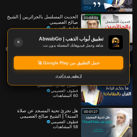
الحديث المسلسل بالجزائريين | الشيخ
00:04:02
صالح العصيمي
قطوف العصيمي
70 المشاهدات
تطبيق أبواب الذهب | AbwabGo
×
شاهد وحمل فيديوهاتك المفضلة بدون نت
حكم قول (رمضان كريم) | الشيخ صالح
00:02:41
العصيمي
قطوف العصيمي
حمل التطبيق من Google Play 🚀
60 المشاهدات
لا تظهر مرة أخرى
ما حكم قراءة القرآن بـالمقامات؟ |
00:02:11
الشيخ صالح العصيمي
قطوف العصيمي
60 المشاهدات
هل تجزئ تحية المسجد عن صلاة
00:01:27
السنة؟ | الشيخ صالح العصيمي
قطوف العصيمي
58 المشاهدات