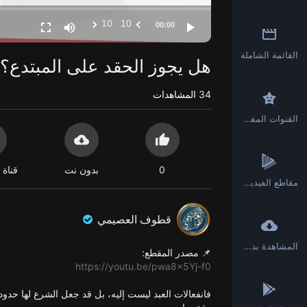
10
10
00:00
القائمة الشاملة
هل يجوز الحقد على المبتدع؟
34
المشاهدات
القنوات المفضلة
0
بدون نت
قناة 
مقاطع الفيديو القصيرة
قطوف العصيمي
المشاهدة بدون انترنت
📌 مصدر المقطع:
https://youtu.be/pwa8x5Yj-f0
فانفعالات العبد ليست إليه، بل قد جعل الشرع لها حدود