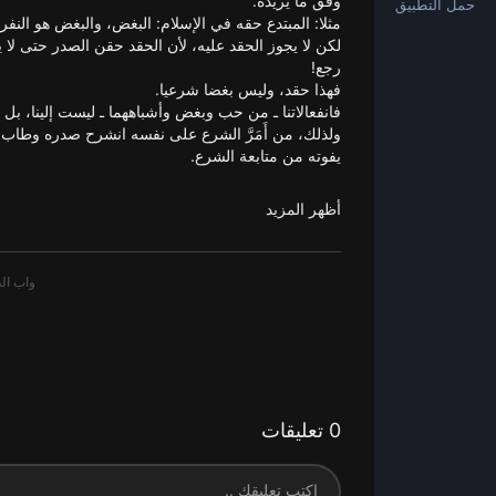
وفق ما يريده.
حمل التطبيق
مثلا: المبتدع حقه في الإسلام: البغض، والبغض هو النفر
لكن لا يجوز الحقد عليه، لأن الحقد حقن الصدر حتى لا ير
رجع!
فهذا حقد، وليس بغضا شرعيا.
فانفعالاتنا ـ من حب وبغض وأشباههما ـ ليست إلينا، بل
ولذلك، من أَمَرَّ الشرع على نفسه انشرح صدره وطاب
يفوته من متابعة الشرع.
📌 قائمة جميع فوائد شرح «الأربعين النووية»:
أظهر المزيد
outube.com/playlist?l....ist=PLjmCBC6YwAF9T1h
📌 حسابات الشيخ صالح العصيمي الرسمية:
ـ اليوتيوب:
https://youtube.com/c/alosyme
ـ التلغرام:
قناة درر وفوائد عصيمية:
https://t.me/Qutofosaimi
0 تعليقات
قناة التفريغات:
http://T.me/mkalosyme
قناة الدروس الصوتية: