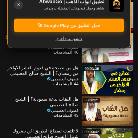
تطبيق أبواب الذهب | AbwabGo
أعظم رزق.. وأكثر الناس غافلون عنه |
×
00:01:26
شاهد وحمل فيديوهاتك المفضلة بدون نت
الشيخ صالح العصيمي
قطوف العصيمي
47 المشاهدات
حمل التطبيق من Google Play 🚀
أعظم طريقة في محو السيئات | الشيخ
00:01:21
لا تظهر مرة أخرى
صالح العصيمي
قطوف العصيمي
46 المشاهدات
هل من نصيحة في قدوم العشر الأواخر
00:03:35
من رمضان؟ | الشيخ صالح العصيمي
قطوف العصيمي
44 المشاهدات
هل النقاب بدعة سعودية؟ | الشيخ
00:02:21
صالح العصيمي
قطوف العصيمي
43 المشاهدات
لا تلتفت لقطاع الطريق! لن يضروك
00:00:42
شيئا | الشيخ صالح العصيمي