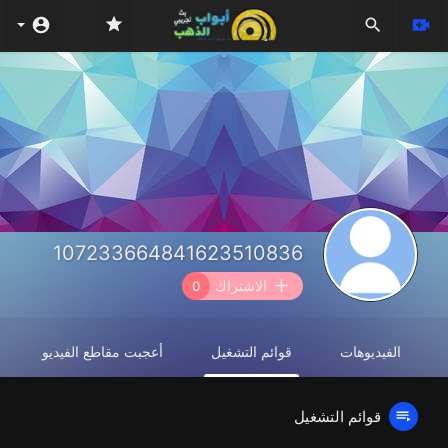
107233664841623510836
الاشتراك
0
الفيديوهات
قوائم التشغيل
أعجبت مقاطع الفيديو
قوائم التشغيل