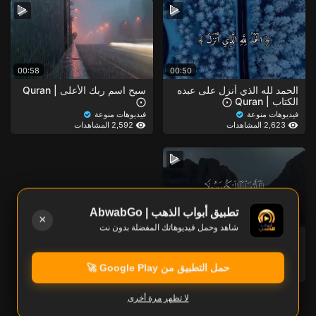
00:58
00:50
الحمد لله الذي أنزل على عبده
سبح اسم ربك الأعلى | Quran
الكتاب | Quran ⨀
⨀
فيديوهات منوعة
فيديوهات منوعة
2,623 المشاهدات
2,592 المشاهدات
تطبيق أبواب الذهب | AbwabGo
×
1:00
شاهد وحمل فيديوهاتك المفضلة بدون نت
ورتل القرآن | Quran ⨀
فيديوهات منوعة
حمل التطبيق من Google Play 🚀
2,379 المشاهدات
لا تظهر مرة أخرى
أظهر المزيد