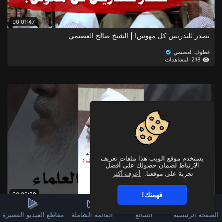
00:01:47
تصدر للتدريس كل مهوس! | الشيخ صالح العصيمي
قطوف العصيمي
218 المشاهدات
يستخدم موقع الويب هذا ملفات تعريف
الارتباط لضمان حصولك على أفضل
تجربة على موقعنا.
أعرف أكثر
فهمتك!
00:00:29
حكم النظر إلى صور العلماء عند الإحساس بالضعف !
الصفحة الرئيسية
الشائع
القائمة الشاملة
مقاطع الفيديو القصيرة