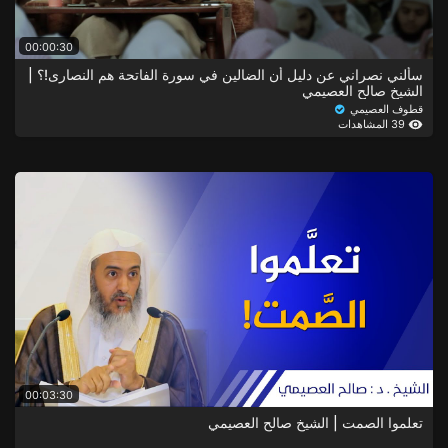
00:00:30
سألني نصراني عن دليل أن الضالين في سورة الفاتحة هم النصارى!؟ |
الشيخ صالح العصيمي
قطوف العصيمي
39 المشاهدات
00:03:30
تعلموا الصمت | الشيخ صالح العصيمي